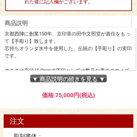
れた後に記入欄がございます。
商品説明
京都西陣に創業150年、京印章の田中文照堂が責任をもっ
て【手彫り】致します。
芯持ちオランダ水牛を使用した、伝統の【手彫り】の実印
です。
大きさは直径15.0mmで実印としては弊店お薦めのサイズ
になります。
▼ 商品説明の続きを見る ▼
長さは45mmです。
価格:
75,000円
(税込)
男性様は基本的に【フルネーム】での彫刻となりますが、
女性様の場合、お苗字の変更の可能性がありますので、
【お名前のみ】での彫刻が人気です。
注文
【お名前のみ】【お苗字のみ】での字入れは【横入れ】と
なります。
彫刻書体：