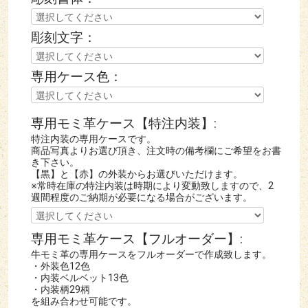
書体は【篆書体】【篆書体・太輪】【印相体】【古印体】
【行書体】の中からお選びいただけます。
彫刻文字：
実印では代々受け継ぐ【手彫り】と【文字】の技術が生き
専用ケース色：
る【篆書体】【印相体】が圧倒的な人気です。
弊店と致しましてもお勧めいたします。
専用モミ革ケース【特注内装】:
写真の専用ケースをお付けいたします。
特注内装の専用ケースです。
お色は黒、赤、からお選び下さい。
商品写真よりお選び頂き、注文時の備考欄にご希望をお書
き下さい。
【黒】と【赤】の外装からお選びいただけます。
もちろんですが、5年保証、印鑑登録カードケース付きと
※常時在庫の特注内装は時期により変動致しますので、2
なります。
週間程度のご納期が必要になる場合がございます。
【ご注意事項】
専用モミ革ケース【フルオーダー】:
牛モミ革の専用ケースをフルオーダーで作成致します。
※商品選択時に、【彫刻文字】を必ずご記入下さいませ。
・外装色12色
・内装ベルベット13色
・内装柄29柄
※旧字等の指定につきましては、カートに入れた後に記入
を組み合わせ可能です。