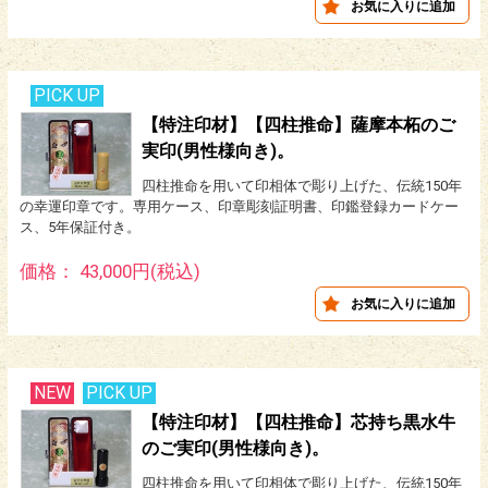
PICK UP
【特注印材】【四柱推命】薩摩本柘のご
実印(男性様向き)。
四柱推命を用いて印相体で彫り上げた、伝統150年
の幸運印章です。専用ケース、印章彫刻証明書、印鑑登録カードケー
ス、5年保証付き。
価格： 43,000円(税込)
NEW
PICK UP
【特注印材】【四柱推命】芯持ち黒水牛
のご実印(男性様向き)。
四柱推命を用いて印相体で彫り上げた、伝統150年