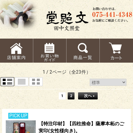
1 / 2ページ
（全23件）
1
2
次へ
PICK UP
【特注印材】【四柱推命】薩摩本柘のご
実印(女性様向き)。