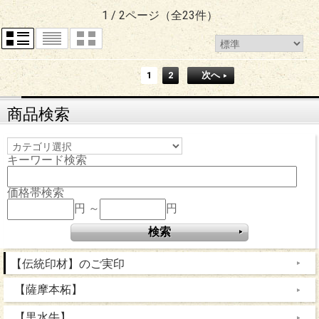
1 / 2ページ
（全23件）
1
2
次へ
商品検索
キーワード検索
価格帯検索
円 ～
円
【伝統印材】のご実印
【薩摩本柘】
【黒水牛】